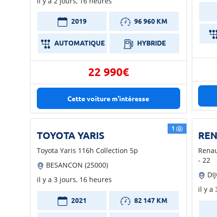
il y a 2 jours, 16 heures
2019
96 960 KM
AUTOMATIQUE
HYBRIDE
22 990€
Cette voiture m'intéresse
1
TOYOTA YARIS
RE
Toyota Yaris 116h Collection 5p
Renau
- 22
BESANCON (25000)
DIJ
il y a 3 jours, 16 heures
il y a
2021
82 147 KM