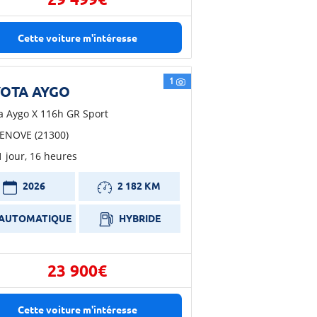
Cette voiture m'intéresse
1
OTA AYGO
a Aygo X 116h GR Sport
ENOVE (21300)
 1 jour, 16 heures
2026
2 182 KM
AUTOMATIQUE
HYBRIDE
23 900€
Cette voiture m'intéresse