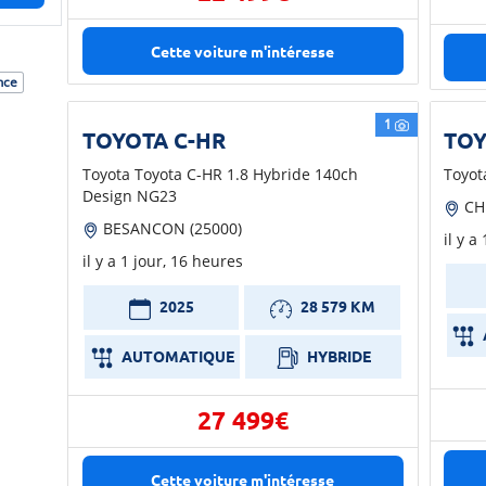
Cette voiture m'intéresse
nce
1
TOYOTA C-HR
TOY
Toyota Toyota C-HR 1.8 Hybride 140ch
Toyot
Design NG23
CH
BESANCON (25000)
il y a
il y a 1 jour, 16 heures
2025
28 579 KM
AUTOMATIQUE
HYBRIDE
27 499€
Cette voiture m'intéresse