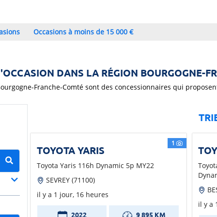
asions
Occasions à moins de 15 000 €
D'OCCASION DANS LA RÉGION BOURGOGNE-
ourgogne-Franche-Comté sont des concessionnaires qui proposent d
TRI
1
TOYOTA YARIS
TOY
Toyota Yaris 116h Dynamic 5p MY22
Toyot
Dyna
SEVREY (71100)
BE
il y a 1 jour, 16 heures
il y a
2022
9 895 KM