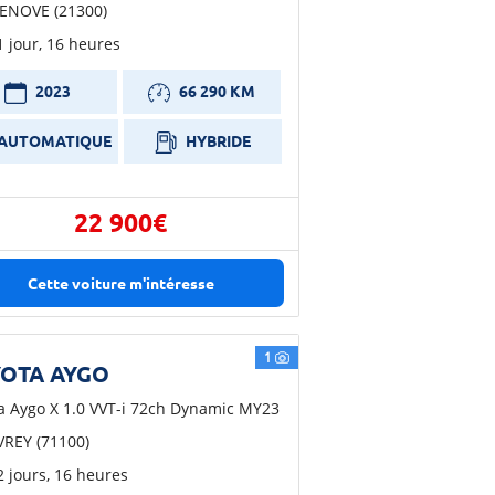
ENOVE (21300)
 1 jour, 16 heures
2023
66 290 KM
AUTOMATIQUE
HYBRIDE
22 900€
Cette voiture m'intéresse
1
OTA AYGO
a Aygo X 1.0 VVT-i 72ch Dynamic MY23
REY (71100)
 2 jours, 16 heures