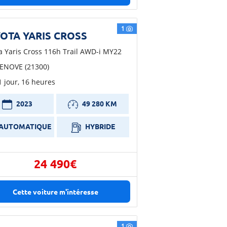
1
OTA YARIS CROSS
a Yaris Cross 116h Trail AWD-i MY22
ENOVE (21300)
 1 jour, 16 heures
2023
49 280 KM
AUTOMATIQUE
HYBRIDE
24 490€
Cette voiture m'intéresse
1