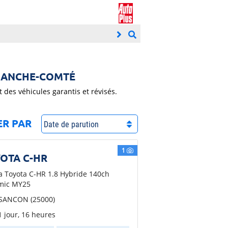
FRANCHE-COMTÉ
es véhicules garantis et révisés.
ER PAR
1
OTA C-HR
a Toyota C-HR 1.8 Hybride 140ch
mic MY25
SANCON (25000)
 1 jour, 16 heures