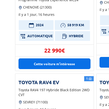
CH
CHENOVE (21300)
il y a
il y a 1 jour, 16 heures
2024
58 919 KM
AUTOMATIQUE
HYBRIDE
22 990€
Cette voiture m'intéresse
1
TOYOTA RAV4 EV
TOY
Toyota RAV4 197 Hybride Black Edition 2WD
Toyot
CVT
SEV
SEVREY (71100)
il y a