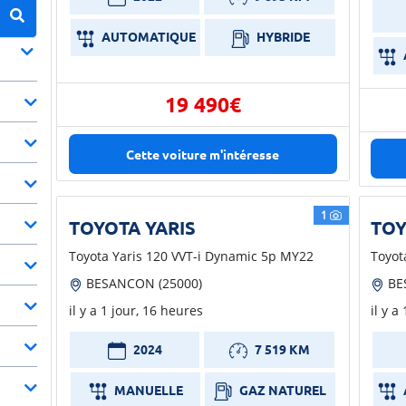
AUTOMATIQUE
HYBRIDE
19 490€
Cette voiture m'intéresse
1
TOYOTA YARIS
TOY
Toyota Yaris 120 VVT-i Dynamic 5p MY22
Toyot
BESANCON (25000)
BE
il y a 1 jour, 16 heures
il y a
2024
7 519 KM
MANUELLE
GAZ NATUREL