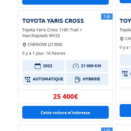
1
TOYOTA YARIS CROSS
TOY
Toyota Yaris Cross 116h Trail +
Toyot
marchepieds MY22
CH
CHENOVE (21300)
il y a
il y a 1 jour, 16 heures
2023
21 000 KM
AUTOMATIQUE
HYBRIDE
25 400€
Cette voiture m'intéresse
1