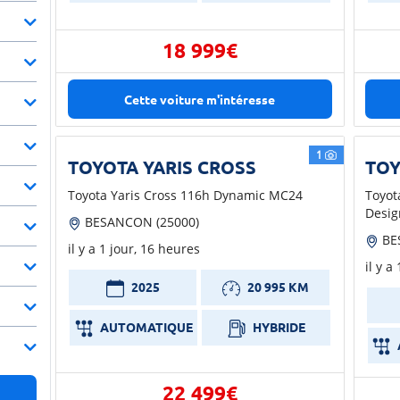
18 999€
Cette voiture m'intéresse
1
TOYOTA YARIS CROSS
TOY
Toyota Yaris Cross 116h Dynamic MC24
Toyot
Desi
BESANCON (25000)
BE
il y a 1 jour, 16 heures
il y a
2025
20 995 KM
AUTOMATIQUE
HYBRIDE
22 499€