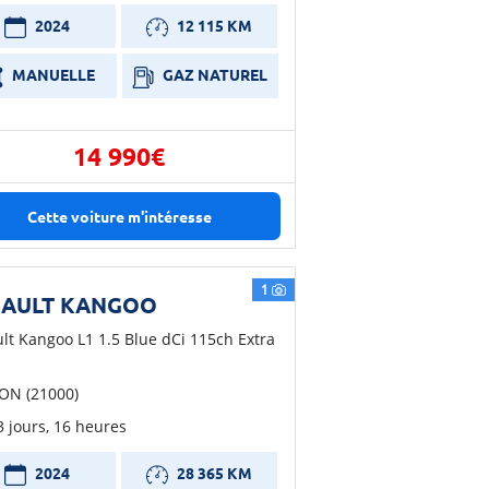
2024
12 115 KM
MANUELLE
GAZ NATUREL
14 990€
Cette voiture m'intéresse
1
NAULT KANGOO
lt Kangoo L1 1.5 Blue dCi 115ch Extra
ON (21000)
 3 jours, 16 heures
2024
28 365 KM