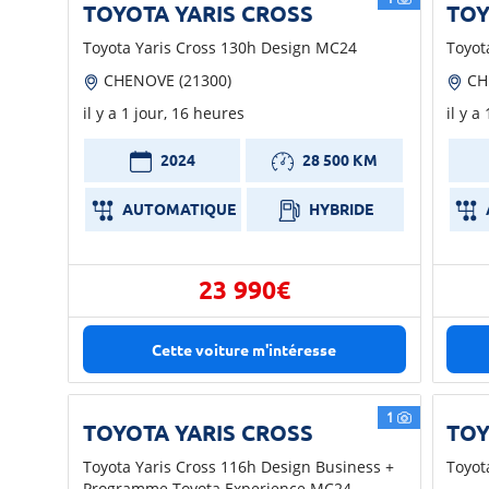
TOYOTA YARIS CROSS
TOY
Toyota Yaris Cross 130h Design MC24
Toyot
CHENOVE (21300)
CH
il y a 1 jour, 16 heures
il y a
2024
28 500 KM
AUTOMATIQUE
HYBRIDE
23 990€
Cette voiture m'intéresse
1
TOYOTA YARIS CROSS
TOY
Toyota Yaris Cross 116h Design Business +
Toyot
Programme Toyota Experience MC24