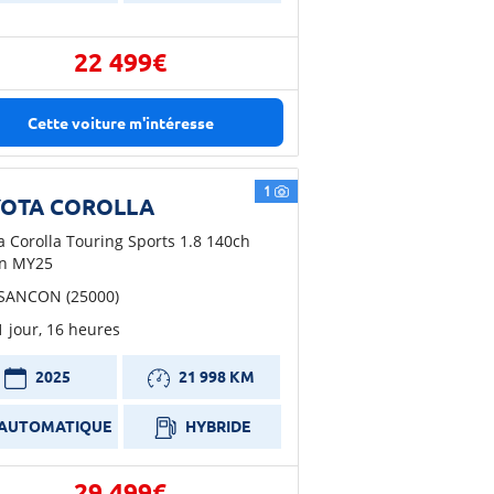
22 499€
Cette voiture m'intéresse
1
OTA COROLLA
a Corolla Touring Sports 1.8 140ch
gn MY25
SANCON (25000)
 1 jour, 16 heures
2025
21 998 KM
AUTOMATIQUE
HYBRIDE
29 499€