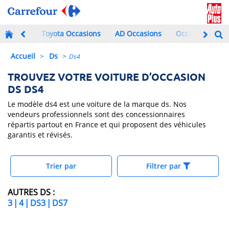
Toyota Occasions
AD Occasions
Occasions à mo
Accueil
>
Ds
>
Ds4
TROUVEZ VOTRE VOITURE D’OCCASION
DS DS4
Le modèle ds4 est une voiture de la marque ds. Nos
vendeurs professionnels sont des concessionnaires
répartis partout en France et qui proposent des véhicules
garantis et révisés.
Trier par
Filtrer par
AUTRES DS :
3
|
4
|
DS3
|
DS7