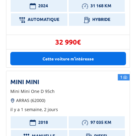
2024
31 168 KM
AUTOMATIQUE
HYBRIDE
32 990€
Cette voiture m'intéresse
1
MINI MINI
Mini Mini One D 95ch
ARRAS (62000)
il y a 1 semaine, 2 jours
2018
97 035 KM
MANUELLE
DIESEL