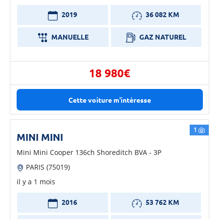
2019
36 082 KM
MANUELLE
GAZ NATUREL
18 980€
Cette voiture m'intéresse
1
MINI MINI
Mini Mini Cooper 136ch Shoreditch BVA - 3P
PARIS (75019)
il y a 1 mois
2016
53 762 KM