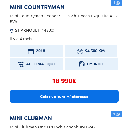
1
MINI COUNTRYMAN
Mini Countryman Cooper SE 136ch + 88ch Exquisite ALL4
BVA
ST ARNOULT (14800)
il y a 4 mois
2018
94 500 KM
AUTOMATIQUE
HYBRIDE
18 990€
Cette voiture m'intéresse
1
MINI CLUBMAN
Mini Clubman One D 116ch Canonbury BVA7