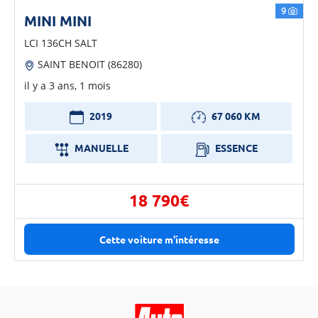
9
MINI MINI
LCI 136CH SALT
SAINT BENOIT (86280)
il y a 3 ans, 1 mois
2019
67 060 KM
MANUELLE
ESSENCE
18 790€
Cette voiture m'intéresse