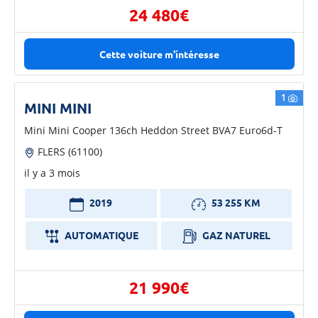
24 480€
Cette voiture m'intéresse
1
MINI MINI
Mini Mini Cooper 136ch Heddon Street BVA7 Euro6d-T
FLERS (61100)
il y a 3 mois
2019
53 255 KM
AUTOMATIQUE
GAZ NATUREL
21 990€