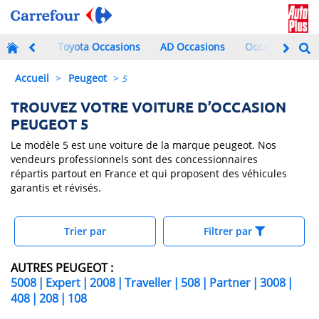
Toyota Occasions
AD Occasions
Occasions à mo
Accueil
>
Peugeot
>
5
TROUVEZ VOTRE VOITURE D’OCCASION
PEUGEOT 5
Le modèle 5 est une voiture de la marque peugeot. Nos
vendeurs professionnels sont des concessionnaires
répartis partout en France et qui proposent des véhicules
garantis et révisés.
Trier par
Filtrer par
AUTRES PEUGEOT :
5008
|
Expert
|
2008
|
Traveller
|
508
|
Partner
|
3008
|
408
|
208
|
108