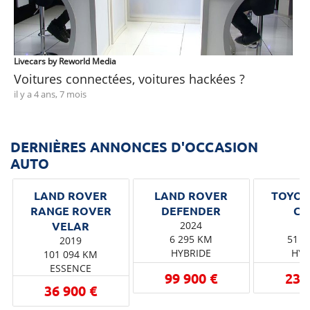
Livecars by Reworld Media
Voitures connectées, voitures hackées ?
il y a 4 ans, 7 mois
DERNIÈRES ANNONCES D'OCCASION
AUTO
LAND ROVER
LAND ROVER
TOYOT
RANGE ROVER
2024
2
6 295 KM
51 5
2019
HYBRIDE
HYB
101 094 KM
ESSENCE
99 900 €
23 
36 900 €