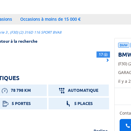
asions
Occasions à moins de 15 000 €
ie 3 , (F30) (2) 316D 116 SPORT BVA8
etour à la recherche
BMW
BMW
17
Next
(F30) 
GARAG
TIQUES
il y a 
78 798 KM
AUTOMATIQUE
5 PORTES
5 PLACES
Conta