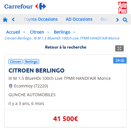
Toyota Occasions
AD Occasions
Occasions à mo
Accueil
Citroen
Berlingo
Citroen Berlingo , III M 1.5 BlueHDi 100ch Live TPMR HANDI'AIR Morice
Retour à la recherche
Previous
Next
24
Citroen
Berlingo
CITROEN BERLINGO
III M 1.5 BlueHDi 100ch Live TPMR HANDI'AIR Morice
Ecommoy (72220)
GLINCHE AUTOMOBILES
il y a 3 ans, 6 mois
41 500€