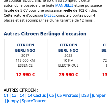
de couleur BLANC affiche 50 km au compteur. Cette
automobile possède une boîte
MANUELLE
etune puissance
fiscale de 5 CV pour une puissance réelle de 102 Ch din.
Cette voiture d’occasion
DIESEL
compte 5 portes pour 4
places et est accompagnée d’une garantie de 12 mois .
Autres Citroen Berlingo d'occasion
CITROEN
CITROEN
CIT
2017
2023
2
115 000 KM
10 KM
72 0
ESSENCE
ELECTRIQUE
DI
12 990 €
29 990 €
13 
AUTRES CITROEN :
C1
|
C3
|
C4
|
C4 Cactus
|
C5
|
C5 Aircross
|
DS3
|
Jumper
|
Jumpy
|
SpaceTourer