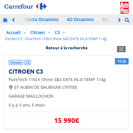
Toyota Occasions
AD Occasions
Occasions à mo
Accueil
Citroen
C3
Citroen C3 , PureTech 110ch Shine S&S EAT6 E6.d-TEMP 114g
Retour à la recherche
Previous
Next
10
Citroen
C3
CITROEN C3
PureTech 110ch Shine S&S EAT6 E6.d-TEMP 114g
ST AUBIN DE BAUBIGNE (79700)
GARAGE MAILLOCHON
il y a 3 ans, 5 mois
15 990€