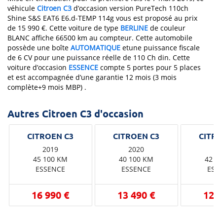
véhicule
Citroen
C3
d’occasion version PureTech 110ch
Shine S&S EAT6 E6.d-TEMP 114g vous est proposé au prix
de 15 990 €. Cette voiture de type
BERLINE
de couleur
BLANC affiche 66500 km au compteur. Cette automobile
possède une boîte
AUTOMATIQUE
etune puissance fiscale
de 6 CV pour une puissance réelle de 110 Ch din. Cette
voiture d’occasion
ESSENCE
compte 5 portes pour 5 places
et est accompagnée d’une garantie 12 mois (3 mois
complète+9 mois MBP) .
Autres Citroen C3 d'occasion
2019
2020
2
45 100 KM
40 100 KM
42 5
ESSENCE
ESSENCE
ESS
16 990 €
13 490 €
12 