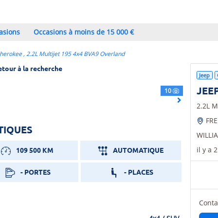
asions
Occasions à moins de 15 000 €
herokee , 2.2L Multijet 195 4x4 BVA9 Overland
etour à la recherche
Jeep
JEE
10
Next
2.2L M
FRE
TIQUES
WILLI
il y a 
109 500 KM
AUTOMATIQUE
- PORTES
- PLACES
Conta