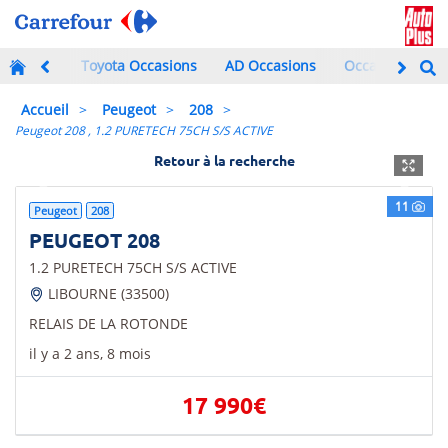
Toyota Occasions
AD Occasions
Occasions à mo
Accueil
Peugeot
208
Peugeot 208 , 1.2 PURETECH 75CH S/S ACTIVE
Retour à la recherche
Previous
Next
11
Peugeot
208
PEUGEOT 208
1.2 PURETECH 75CH S/S ACTIVE
LIBOURNE (33500)
RELAIS DE LA ROTONDE
il y a 2 ans, 8 mois
17 990€