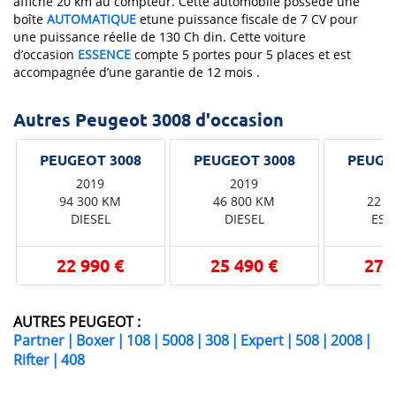
affiche 20 km au compteur. Cette automobile possède une
boîte
AUTOMATIQUE
etune puissance fiscale de 7 CV pour
une puissance réelle de 130 Ch din. Cette voiture
d’occasion
ESSENCE
compte 5 portes pour 5 places et est
accompagnée d’une garantie de 12 mois .
Autres Peugeot 3008 d'occasion
2019
2019
2
94 300 KM
46 800 KM
22 8
DIESEL
DIESEL
ESS
22 990 €
25 490 €
27 
AUTRES PEUGEOT :
Partner
|
Boxer
|
108
|
5008
|
308
|
Expert
|
508
|
2008
|
Rifter
|
408