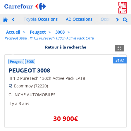
Toyota Occasions
AD Occasions
Occasions à mo
Accueil
Peugeot
3008
Peugeot 3008 , III 1.2 PureTech 130ch Active Pack EAT8
Retour à la recherche
Previous
Next
31
Peugeot
3008
PEUGEOT 3008
III 1.2 PureTech 130ch Active Pack EAT8
Ecommoy (72220)
GLINCHE AUTOMOBILES
il y a 3 ans
30 900€