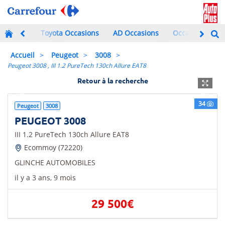
Toyota Occasions
AD Occasions
Occasions à mo
Accueil
Peugeot
3008
Peugeot 3008 , III 1.2 PureTech 130ch Allure EAT8
Retour à la recherche
Previous
Next
34
Peugeot
3008
PEUGEOT 3008
III 1.2 PureTech 130ch Allure EAT8
Ecommoy (72220)
GLINCHE AUTOMOBILES
il y a 3 ans, 9 mois
29 500€