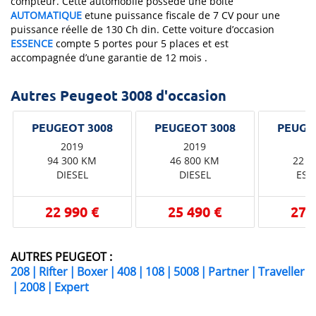
compteur. Cette automobile possède une boîte
AUTOMATIQUE
etune puissance fiscale de 7 CV pour une
puissance réelle de 130 Ch din. Cette voiture d’occasion
ESSENCE
compte 5 portes pour 5 places et est
accompagnée d’une garantie de 12 mois .
Autres Peugeot 3008 d'occasion
2019
2019
2
94 300 KM
46 800 KM
22 8
DIESEL
DIESEL
ESS
22 990 €
25 490 €
27 
AUTRES PEUGEOT :
208
|
Rifter
|
Boxer
|
408
|
108
|
5008
|
Partner
|
Traveller
|
2008
|
Expert