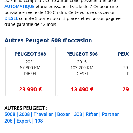
20 km au compteur. Cette automobile possède une boîte
AUTOMATIQUE
etune puissance fiscale de 7 CV pour une
puissance réelle de 130 Ch din. Cette voiture d’occasion
DIESEL
compte 5 portes pour 5 places et est accompagnée
d’une garantie de 12 mois .
Autres Peugeot 508 d'occasion
2021
2016
2
67 300 KM
103 200 KM
29 7
DIESEL
DIESEL
DI
23 990 €
13 490 €
29 
AUTRES PEUGEOT :
5008
|
2008
|
Traveller
|
Boxer
|
308
|
Rifter
|
Partner
|
208
|
Expert
|
108