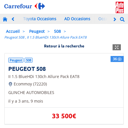
Toyota Occasions
AD Occasions
Occasions à mo
Accueil
Peugeot
508
Peugeot 508 , II 1.5 BlueHDi 130ch Allure Pack EAT8
Retour à la recherche
Previous
Next
36
Peugeot
508
PEUGEOT 508
II 1.5 BlueHDi 130ch Allure Pack EAT8
Ecommoy (72220)
GLINCHE AUTOMOBILES
il y a 3 ans, 9 mois
33 500€