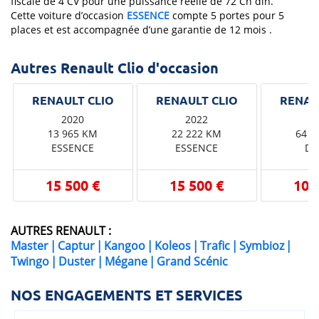
fiscale de 4 CV pour une puissance réelle de 72 Ch din.
Cette voiture d’occasion
ESSENCE
compte 5 portes pour 5
places et est accompagnée d’une garantie de 12 mois .
Autres Renault Clio d'occasion
2020
2022
2
13 965 KM
22 222 KM
64 8
ESSENCE
ESSENCE
DI
15 500 €
15 500 €
10 
AUTRES RENAULT :
Master
|
Captur
|
Kangoo
|
Koleos
|
Trafic
|
Symbioz
|
Twingo
|
Duster
|
Mégane
|
Grand Scénic
NOS ENGAGEMENTS ET SERVICES