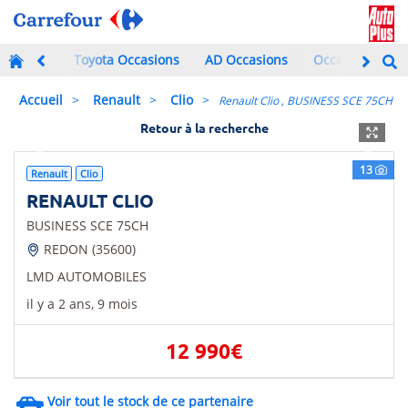
Toyota Occasions
AD Occasions
Occasions à mo
Accueil
Renault
Clio
Renault Clio , BUSINESS SCE 75CH
Retour à la recherche
Previous
Next
13
Renault
Clio
RENAULT CLIO
BUSINESS SCE 75CH
REDON (35600)
LMD AUTOMOBILES
il y a 2 ans, 9 mois
12 990€
Voir tout le stock de ce partenaire