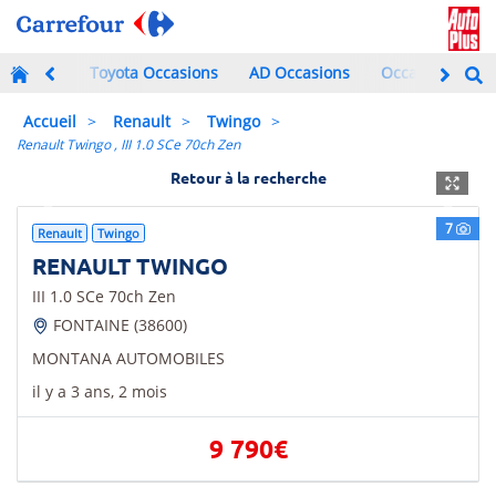
Toyota Occasions
AD Occasions
Occasions à mo
Accueil
Renault
Twingo
Renault Twingo , III 1.0 SCe 70ch Zen
Retour à la recherche
Previous
Next
7
Renault
Twingo
RENAULT TWINGO
III 1.0 SCe 70ch Zen
FONTAINE (38600)
MONTANA AUTOMOBILES
il y a 3 ans, 2 mois
9 790€